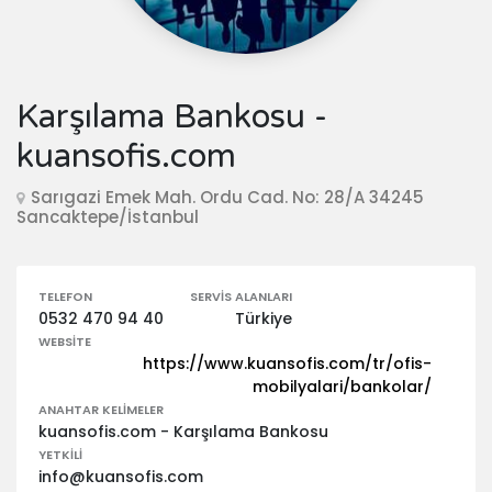
Karşılama Bankosu -
kuansofis.com
Sarıgazi Emek Mah. Ordu Cad. No: 28/A 34245
Sancaktepe/İstanbul
TELEFON
SERVIS ALANLARI
0532 470 94 40
Türkiye
WEBSITE
https://www.kuansofis.com/tr/ofis-
mobilyalari/bankolar/
ANAHTAR KELIMELER
kuansofis.com - Karşılama Bankosu
YETKILI
info@kuansofis.com