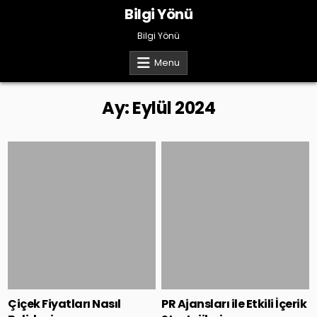
Skip
Bilgi Yönü
to
content
Bilgi Yönü
Menu
Ay:
Eylül 2024
Posted
Posted
in
in
Çiçek Fiyatları Nasıl
PR Ajansları ile Etkili İçerik