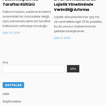
Taraftar Kültürü
Lojistik Yönetiminde
Verimliliği Artırma
Futbol maçları, sadece iki takım
arasındaki bir mücadele değil,
Lojistik dünyasında her şey hız
aynı zamanda derin bir taraftar
ve verimlilikle ilgili. EPAL paletler,
kültürünün sahneye konduğu…
bu iki unsuru mükemmel bir
şekilde birleştirerek…
Eylül 13, 2024
Eylül 9, 2024
Ara
ARA
SAYFALAR
Liste
Sayfa Listesi