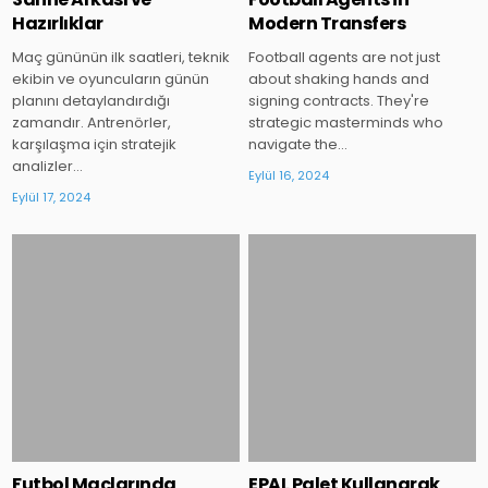
Hazırlıklar
Modern Transfers
Maç gününün ilk saatleri, teknik
Football agents are not just
ekibin ve oyuncuların günün
about shaking hands and
planını detaylandırdığı
signing contracts. They're
zamandır. Antrenörler,
strategic masterminds who
karşılaşma için stratejik
navigate the…
analizler…
Eylül 16, 2024
Eylül 17, 2024
Posted
Posted
in
in
Futbol Maçlarında
EPAL Palet Kullanarak