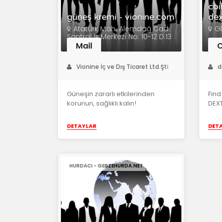
coi
güneş kremi - vionine.com
dex
Atatürk Mah. Alemdağ Cad.
G
Santral İş Merkezi No: 10-12 D.13
Mail
C
Vionine İç ve Dış Ticaret Ltd.Şti
d
Güneşin zararlı etkilerinden
Find
korunun, sağlıklı kalın!
DEXT
DETAYLAR
DET
HURDACI - GEBZEHURDA.NET