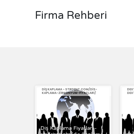
Firma Rehberi
DIŞ KAPLAMA - STRDENT.COM/DIS-
DEX
KAPLAMA-ZIRKONYUM-FIYATLARI/
DEX
Diş Kaplama Fiyatları -