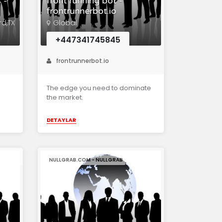
 -
front running bot -
frontrunnerbot.io
rd,TX
Global
+447341745845
frontrunnerbot.io
The edge you need to dominate
the market.
DETAYLAR
NULLGRAB.COM - NULLGRAB