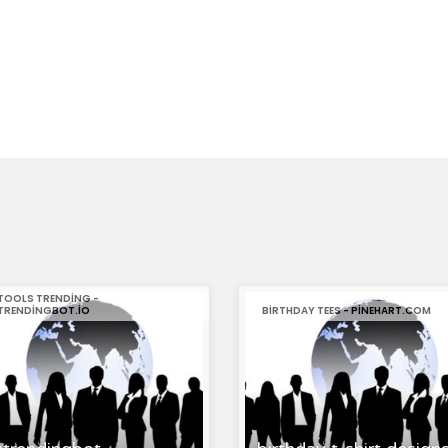
TOOLS TRENDING -
TRENDINGBOT.IO
BIRTHDAY TEES - PINEHART.COM