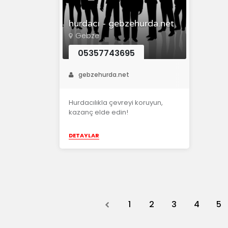
hurdacı - gebzehurda.net
Gebze
05357743695
gebzehurda.net
Hurdacılıkla çevreyi koruyun,
kazanç elde edin!
DETAYLAR
Previous
1
2
3
4
5