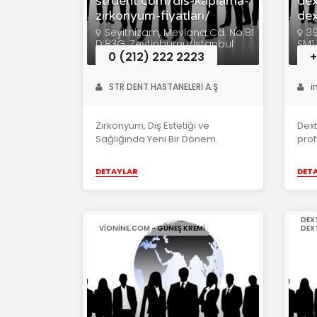
strdent.com/dis-kaplama-
dex
zirkonyum-fiyatlari/
dex
Seyitnizam, Mevlana Cd. No:81
39
D:83G, Zeytinburnu/İstanbul
SM1
0 (212) 222 2223
STR DENT HASTANELERİ A.Ş
i
Zirkonyum, Diş Estetiği ve
Dext
Sağlığında Yeni Bir Dönem.
profi
DETAYLAR
DET
DEX
VIONINE.COM - GÜNEŞ KREMI
DEX