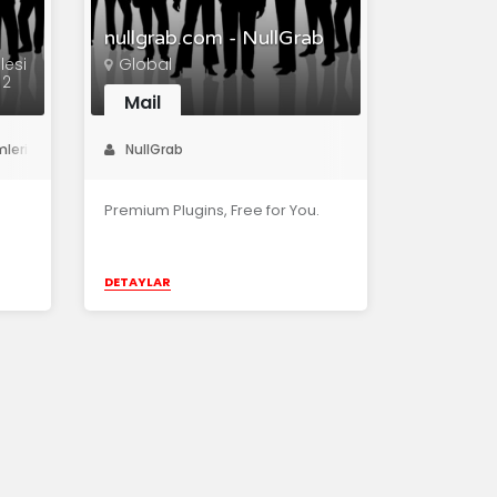
nullgrab.com - NullGrab
esi
Global
 2
Mail
mleri
NullGrab
Premium Plugins, Free for You.
DETAYLAR