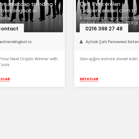
nmarketcap trending -
Çatı Pencereleri -
trendingbot.io
catipencereleri.com.tr
lobal
Abdurrahmangazi Mahall
Atatürk Caddesi No: 30 Kat
Sultanbeyli / İstanbul
ontact
0216 398 27 48
extrendingbot.io
Aytürk Çatı Penceresi Siste
 Your Next Crypto Winner with
Gün ışığını evinize davet edin.
ools.
AYLAR
DETAYLAR