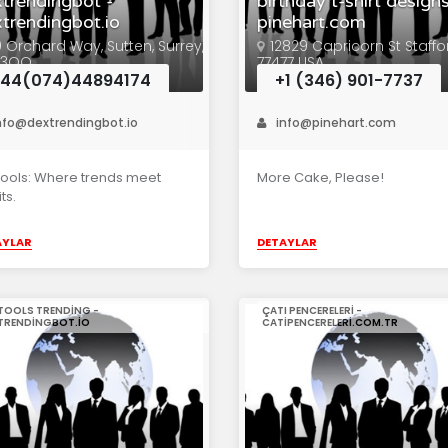
trendingbot -
birthday t-shirt designs
trendingbot.io
pinehart.com
 Orchard Way, Sutten, Surrey,
12829 Capricorn St Staffo
 3QQ
77477 USA
+44(074)44894174
+1 (346) 901-7737
nfo@dextrendingbot.io
info@pinehart.com
ools: Where trends meet
More Cake, Please!
ts.
AYLAR
DETAYLAR
TOOLS TRENDING -
ÇATI PENCERELERI -
TRENDINGBOT.IO
CATIPENCERELERI.COM.TR