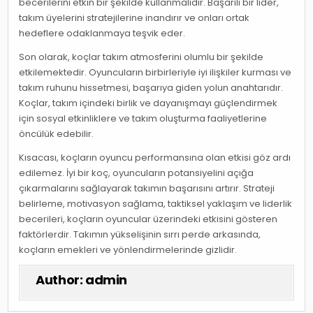
becerilerini etkin bir şekilde kullanmalıdır. Başarılı bir lider,
takım üyelerini stratejilerine inandırır ve onları ortak
hedeflere odaklanmaya teşvik eder.
Son olarak, koçlar takım atmosferini olumlu bir şekilde
etkilemektedir. Oyuncuların birbirleriyle iyi ilişkiler kurması ve
takım ruhunu hissetmesi, başarıya giden yolun anahtarıdır.
Koçlar, takım içindeki birlik ve dayanışmayı güçlendirmek
için sosyal etkinliklere ve takım oluşturma faaliyetlerine
öncülük edebilir.
Kısacası, koçların oyuncu performansına olan etkisi göz ardı
edilemez. İyi bir koç, oyuncuların potansiyelini açığa
çıkarmalarını sağlayarak takımın başarısını artırır. Strateji
belirleme, motivasyon sağlama, taktiksel yaklaşım ve liderlik
becerileri, koçların oyuncular üzerindeki etkisini gösteren
faktörlerdir. Takımın yükselişinin sırrı perde arkasında,
koçların emekleri ve yönlendirmelerinde gizlidir.
Author:
admin