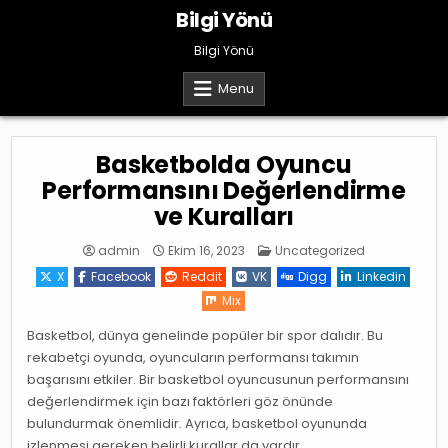
Skip
Bilgi Yönü
to
content
Bilgi Yönü
Menu
Basketbolda Oyuncu
Performansını Değerlendirme
ve Kuralları
Posted
admin
Ekim 16, 2023
Uncategorized
in
X
Facebook
Reddit
VK
Digg
Linkedin
Mix
Basketbol, dünya genelinde popüler bir spor dalıdır. Bu
rekabetçi oyunda, oyuncuların performansı takımın
başarısını etkiler. Bir basketbol oyuncusunun performansını
değerlendirmek için bazı faktörleri göz önünde
bulundurmak önemlidir. Ayrıca, basketbol oyununda
izlenmesi gereken belirli kurallar da vardır.