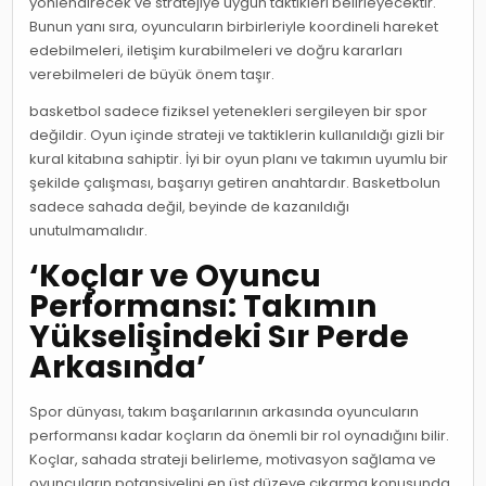
yönlendirecek ve stratejiye uygun taktikleri belirleyecektir.
Bunun yanı sıra, oyuncuların birbirleriyle koordineli hareket
edebilmeleri, iletişim kurabilmeleri ve doğru kararları
verebilmeleri de büyük önem taşır.
basketbol sadece fiziksel yetenekleri sergileyen bir spor
değildir. Oyun içinde strateji ve taktiklerin kullanıldığı gizli bir
kural kitabına sahiptir. İyi bir oyun planı ve takımın uyumlu bir
şekilde çalışması, başarıyı getiren anahtardır. Basketbolun
sadece sahada değil, beyinde de kazanıldığı
unutulmamalıdır.
‘Koçlar ve Oyuncu
Performansı: Takımın
Yükselişindeki Sır Perde
Arkasında’
Spor dünyası, takım başarılarının arkasında oyuncuların
performansı kadar koçların da önemli bir rol oynadığını bilir.
Koçlar, sahada strateji belirleme, motivasyon sağlama ve
oyuncuların potansiyelini en üst düzeye çıkarma konusunda