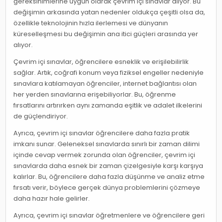
gereksinimlerine uygun olarak çevrim içi sınavlar alıyor. Bu
değişimin arkasında yatan nedenler oldukça çeşitli olsa da,
özellikle teknolojinin hızla ilerlemesi ve dünyanın
küreselleşmesi bu değişimin ana itici güçleri arasında yer
alıyor.
Çevrim içi sınavlar, öğrencilere esneklik ve erişilebilirlik
sağlar. Artık, coğrafi konum veya fiziksel engeller nedeniyle
sınavlara katılamayan öğrenciler, internet bağlantısı olan
her yerden sınavlarına erişebiliyorlar. Bu, öğrenme
fırsatlarını artırırken aynı zamanda eşitlik ve adalet ilkelerini
de güçlendiriyor.
Ayrıca, çevrim içi sınavlar öğrencilere daha fazla pratik
imkanı sunar. Geleneksel sınavlarda sınırlı bir zaman dilimi
içinde cevap vermek zorunda olan öğrenciler, çevrim içi
sınavlarda daha esnek bir zaman çizelgesiyle karşı karşıya
kalırlar. Bu, öğrencilere daha fazla düşünme ve analiz etme
fırsatı verir, böylece gerçek dünya problemlerini çözmeye
daha hazır hale gelirler.
Ayrıca, çevrim içi sınavlar öğretmenlere ve öğrencilere geri