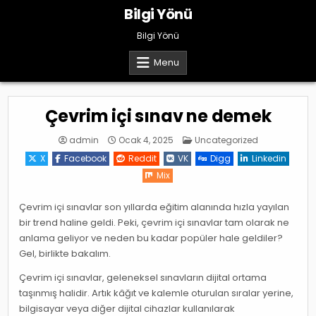
Skip
Bilgi Yönü
to
content
Bilgi Yönü
Menu
Çevrim içi sınav ne demek
Posted
admin
Ocak 4, 2025
Uncategorized
in
X
Facebook
Reddit
VK
Digg
Linkedin
Mix
Çevrim içi sınavlar son yıllarda eğitim alanında hızla yayılan
bir trend haline geldi. Peki, çevrim içi sınavlar tam olarak ne
anlama geliyor ve neden bu kadar popüler hale geldiler?
Gel, birlikte bakalım.
Çevrim içi sınavlar, geleneksel sınavların dijital ortama
taşınmış halidir. Artık kâğıt ve kalemle oturulan sıralar yerine,
bilgisayar veya diğer dijital cihazlar kullanılarak