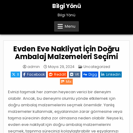
Skip
Bilgi Yönü
to
content
Bilgi Yönü
Menu
Evden Eve Nakliyat İçin Doğru
Ambalaj Malzemeleri Seçimi
Posted
admin
Mayıs 29, 2024
Uncategorized
in
X
Facebook
Reddit
VK
Digg
Linkedin
Mix
Evinizi taşımak her zaman heyecan verici bir deneyim
olabilir. Ancak, bu deneyimi olumlu yönde etkilemek için
doğru ambalaj malzemelerini seçmek önemlidir. Yanlış
malzemeler kullanmak, eşyalarınızın zarar görmesine veya
taşıma sürecinin daha zor olmasına neden olabilir. Neyse ki,
evden eve nakliyat için doğru ambalaj malzemelerini
seçmek, taşınma sürecinizi kolaylaştırabilir ve eşyalarınızı