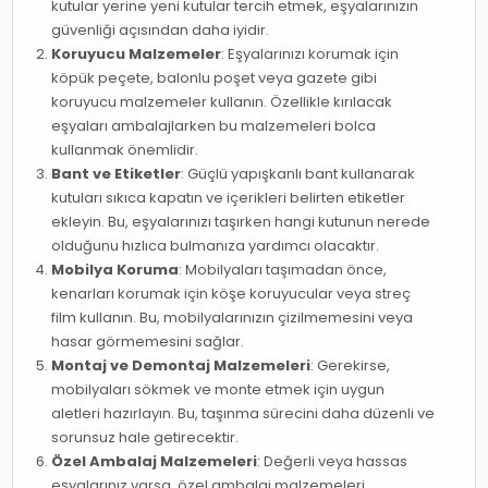
kutular yerine yeni kutular tercih etmek, eşyalarınızın
güvenliği açısından daha iyidir.
Koruyucu Malzemeler
: Eşyalarınızı korumak için
köpük peçete, balonlu poşet veya gazete gibi
koruyucu malzemeler kullanın. Özellikle kırılacak
eşyaları ambalajlarken bu malzemeleri bolca
kullanmak önemlidir.
Bant ve Etiketler
: Güçlü yapışkanlı bant kullanarak
kutuları sıkıca kapatın ve içerikleri belirten etiketler
ekleyin. Bu, eşyalarınızı taşırken hangi kutunun nerede
olduğunu hızlıca bulmanıza yardımcı olacaktır.
Mobilya Koruma
: Mobilyaları taşımadan önce,
kenarları korumak için köşe koruyucular veya streç
film kullanın. Bu, mobilyalarınızın çizilmemesini veya
hasar görmemesini sağlar.
Montaj ve Demontaj Malzemeleri
: Gerekirse,
mobilyaları sökmek ve monte etmek için uygun
aletleri hazırlayın. Bu, taşınma sürecini daha düzenli ve
sorunsuz hale getirecektir.
Özel Ambalaj Malzemeleri
: Değerli veya hassas
eşyalarınız varsa, özel ambalaj malzemeleri