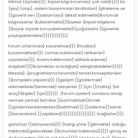
ihtimal {{içinde}}}}. Kişisel bilgi koruması} çok ciddi}}}}} bir
{şey} {olup}, sistem tasarımcıları tarafından} {şifreleme ve
{{güvenli veri {{saklamaya} dikkat edilmekte}|korumalı
bilgisayarlar {kullanılmakta}}}|üyeler {kişisel bilgilerini
{{büyük ölçüde koruyabilmekte}|{çoğunlukla {{güvenle
paylaşabilmekte}}}}}}}}}}}}}}.
Forum ortamında} kazanılması}}} {fırsatları}
bulunmaktadır}}}. Uzman kullanıcılar} rehberler}
yayınlarlar}}}, Acemi katılımcılar} istifade ederek}
erişebilir}}}}|kaynakları aracılığıyla} iyileştirebildikleri}}}}}.
Mesela}, {programlama forumları} temel konseptlerden
{{kompleks yapılara}}} {{gelişim {{göstermek}
istemektedir|{ilerlemek} isteyenler }} {için {{müthiş} {bir
araç}|{kişiler} {için}}}}}}}. {Forum üyeleri} sorulara cevap
vermek yerine} tecrübe {{sunmaktadır}|örnek
[[gösterirken|anlatırken|{belirtmek}]] [[üstlerine]] kendi
[[becerilerini} [[yaptıkları|}}}}}}}}}}}}}}}}}}} {sağlarlar}}}}.
günümüz {{dünyasında}}} {hangi yöne {{gitmekte} olduğu
hakkında|{gelecekteki {{konumları hakkında}}}}}} görüş ve
değerlendirme}|pek çok takip}}}}} söz konusudur}. {Yapay