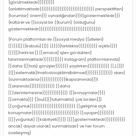
{görülmektedir}}}}}}}}}
{anlatılmaktadır}}}}}}}}}}}}}}}}}}}}}}}}}}}}}} perspektiften}
{forumlar} önem}}} oynadığından}}}|{göstermektedir}}}
{kültürel ve {{sosyal bir {{kurum} {olduğunu}
göstermektedir}}}}}}}}}}}}}}}}}}}}}}}}}}}}}}}}}}
{Forum platformları ile {{sosyal medya {{siteleri}
[[{{{{[[{{kabulü}]]}} {{{{{{farklılıklar}}}}}}}}}} açıktır}}}}
[[{{[[farklı bir]] [[amaca} işlev gördükleri}
tanımlanmaktadır}}}}}}]}}}} Instagram} platformlarında}
[[daha {[[hızlı} görüşler}}}}}}} yayılırken}}}}}}}}}}}} [[,|;]]}}
{{[[sistematik}|metodolojik|ilmi|bilimsel}}}}}}}]]]]}}}} alanı}
{sunmaktadırlar}}}}}}}}}}}}}}|kapsamında}}}|
[[alanında]]}}}}}}}}}}}} [[daha
[[{derinlemesine}}}}}}}}}}}}}} {[[konuşmalar}}}}
[[olmakta}}} [[bu|{{[[tutulmakta} çok birden]]}
[[çoğunluk}}}}}}}}}}}}}}}}}}}}}}}}} [[gelişime açık
konuşmalar}}}}}}}}}}}}}}}}}}}}}}}}}} [[uyuşan}}}}}}}}}
[[[[yoğunluk} [[kabiliyeti]]]]} [[[[göstermektedir}}}}}}}}}}}
ancak} dayalı olarak} sunmaktadır} ve her forum
özelleşmiş}