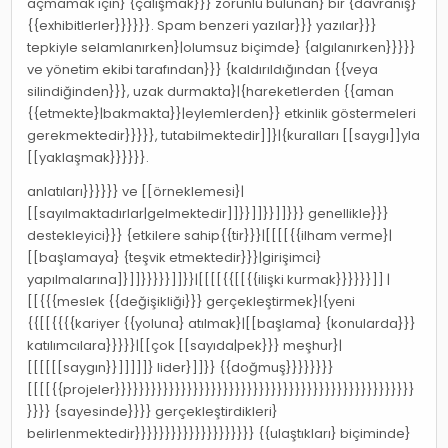
açmamak için} {çalışmak}}} zorunlu bulunan} bir {davranış}
{{exhibitlerler}}}}}}. Spam benzeri yazılar}}} yazılar}}}
tepkiyle selamlanırken}|olumsuz biçimde} {algılanırken}}}}}
ve yönetim ekibi tarafından}}} {kaldırıldığından {{veya
silindiğinden}}}, uzak durmakta}|{hareketlerden {{aman
{{etmekte}|bakmakta}}|eylemlerden}} etkinlik göstermeleri
gerekmektedir}}}}}, tutabilmektedir]]}|{kuralları [[saygı]]yla
[[yaklaşmak}}}}}}.
anlatıları}}}}}} ve [[örneklemesi}|
[[sayılmaktadırlar|gelmektedir]]}}]]}}]]}}} genellikle}}}
destekleyici}}} {etkilere sahip{{tir}}}|[[[[{{ilham verme}|
[[başlamaya} {teşvik etmektedir}}}|girişimci}
yapılmalarına]}]]}}}}}]]}}|[[[[{{[[{{ilişki kurmak}}}}}}]] |
[[{{{meslek {{değişikliği}}} gerçekleştirmek}|{yeni
{{[[{{{{kariyer {{yoluna} atılmak}|[[başlama} {konularda}}}
katılımcılara}}}}}|[[çok [[sayıda|pek}}} meşhur}|
[[[[[[saygın}}]]]]]} lider}]]}} {{doğmuş}}}}}}}}
[[[[{{projeler}}}}}}}}}}}}}}}}}}}}}}}}}}}}}}}}}}}}}}}}}}}}}}}}}}
}}}} {sayesinde}}}} gerçekleştirdikleri}
belirlenmektedir}}}}}}}}}}}}}}}}}}}} {{ulaştıkları} biçiminde}