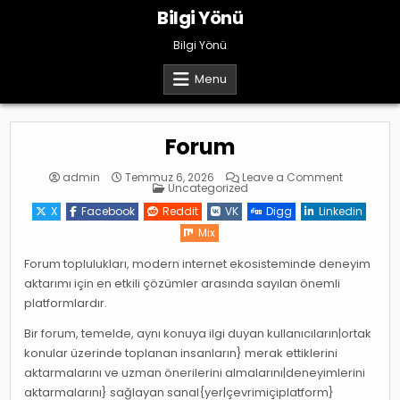
Skip
Bilgi Yönü
to
content
Bilgi Yönü
Menu
Forum
on
admin
Temmuz 6, 2026
Leave a Comment
Posted
Forum
Uncategorized
in
X
Facebook
Reddit
VK
Digg
Linkedin
Mix
Forum toplulukları, modern internet ekosisteminde deneyim
aktarımı için en etkili çözümler arasında sayılan önemli
platformlardır.
Bir forum, temelde, aynı konuya ilgi duyan kullanıcıların|ortak
konular üzerinde toplanan insanların} merak ettiklerini
aktarmalarını ve uzman önerilerini almalarını|deneyimlerini
aktarmalarını} sağlayan sanal{yer|çevrimiçiplatform}