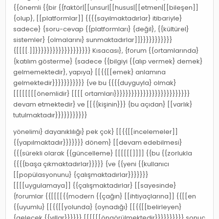
{{önemli {{bir {{faktör|[[unsur|[[husus|[[etmen|[[bileşen]]
{olup}, [[platformlar]] {{{{sayılmaktadırlar} itibariyle}
sadece} {soru-cevap {{platformları} {değil}, {{kültürel}
sistemler} {olmalarını} sunmaktadırlar]]}}}}}}}}}}}
{[[[[.]]}}}}}}}}}}}}}}}}}}} Kısacası}, {forum {{ortamlarında}
{katılım gösterme} {sadece {{bilgiyi {{alıp vermek} demek}
gelmemektedir}, yapıya} [[{{[[emek} anlamına
gelmektedir}}}}}}}}}}} {ve bu {{{{duyguyla} olmak}
[[[[[[[[önemlidir} [[[[ ortamları}}}}}}}}}}}}}}}}}}}}}}}}}}
devam etmektedir} ve [[{{kişinin}}} {bu açıdan} [[varlık}
tutulmaktadır}}}}}}}}}}}
yönelimi} dayanıklılığı} pek çok} [[{{[[incelemeler]]
{{yapılmaktadır}}}}}}} dönem} [[devam edebilmesi}
{{{sürekli olarak {{güncelleme} [[[[[[]]]] {{bu {{zorlukla
{{{{başa çıkmaktadırlar}}}}} {ve {{yeni {{kullanıcı
[[popülasyonunu} {çalışmaktadırlar}}}}}}}
[[[[uygulamaya]] {{çalışmaktadırlar} [[sayesinde}
{forumlar {{[[[[{{modern {{çağın} [[ihtiyaçlarına]] {{[[en
{{uyumlu} [[{{[[yolunda} {oynadığı} [[{{[[belirleyen}
{gelecek {{yıllar}}}}}} [[[[[[öngörülmektedir}}}}}}}}}} sonuç