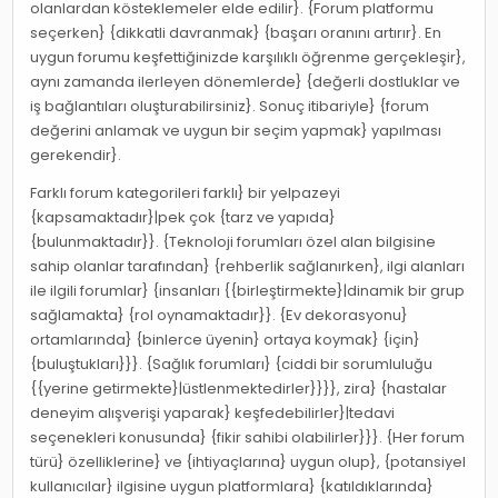
olanlardan kösteklemeler elde edilir}. {Forum platformu
seçerken} {dikkatli davranmak} {başarı oranını artırır}. En
uygun forumu keşfettiğinizde karşılıklı öğrenme gerçekleşir},
aynı zamanda ilerleyen dönemlerde} {değerli dostluklar ve
iş bağlantıları oluşturabilirsiniz}. Sonuç itibariyle} {forum
değerini anlamak ve uygun bir seçim yapmak} yapılması
gerekendir}.
Farklı forum kategorileri farklı} bir yelpazeyi
{kapsamaktadır}|pek çok {tarz ve yapıda}
{bulunmaktadır}}. {Teknoloji forumları özel alan bilgisine
sahip olanlar tarafından} {rehberlik sağlanırken}, ilgi alanları
ile ilgili forumlar} {insanları {{birleştirmekte}|dinamik bir grup
sağlamakta} {rol oynamaktadır}}. {Ev dekorasyonu}
ortamlarında} {binlerce üyenin} ortaya koymak} {için}
{buluştukları}}}. {Sağlık forumları} {ciddi bir sorumluluğu
{{yerine getirmekte}|üstlenmektedirler}}}}, zira} {hastalar
deneyim alışverişi yaparak} keşfedebilirler}|tedavi
seçenekleri konusunda} {fikir sahibi olabilirler}}}. {Her forum
türü} özelliklerine} ve {ihtiyaçlarına} uygun olup}, {potansiyel
kullanıcılar} ilgisine uygun platformlara} {katıldıklarında}