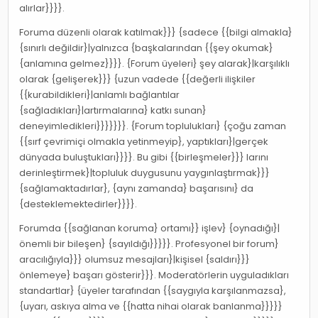
alırlar}}}}.
Foruma düzenli olarak katılmak}}} {sadece {{bilgi almakla}
{sınırlı değildir}|yalnızca {başkalarından {{şey okumak}
{anlamına gelmez}}}}. {Forum üyeleri} şey alarak}|karşılıklı
olarak {gelişerek}}} {uzun vadede {{değerli ilişkiler
{{kurabildikleri}|anlamlı bağlantılar
{sağladıkları}|artırmalarına} katkı sunan}
deneyimledikleri}}}}}}}. {Forum toplulukları} {çoğu zaman
{{sırf çevrimiçi olmakla yetinmeyip}, yaptıkları}|gerçek
dünyada buluştukları}}}}. Bu gibi {{birleşmeler}}} larını
derinleştirmek}|topluluk duygusunu yaygınlaştırmak}}}
{sağlamaktadırlar}, {aynı zamanda} başarısını} da
{desteklemektedirler}}}}.
Forumda {{sağlanan koruma} ortamı}} işlev} {oynadığı}|
önemli bir bileşen} {sayıldığı}}}}}. Profesyonel bir forum}
aracılığıyla}}} olumsuz mesajları}|kişisel {saldırı}}}
önlemeye} başarı gösterir}}}. Moderatörlerin uyguladıkları
standartlar} {üyeler tarafından {{saygıyla karşılanmazsa},
{uyarı, askıya alma ve {{hatta nihai olarak banlanma}}}}}