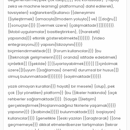
zeka ve machine learning} platformuna} dahil edilerek},
tavsiyeleri} sağlanırken|{kullanıcı {{deneyimini
{{iyileştirmek} {amacıyla}|modern yoluyla]] ve} [[doğru]]
[[sonuçları]]}} [[vermek üzere} {çalışmaktadır}]]}}}}}}}.
{Mobil uygulamalar} basitleştirirken}, {{hareketli}
yapısında}}} etkinlik gösterebilmekte}}}}}}}. {Video
entegrasyonu}}} yapısını}|dizaynını}}}}}
biçimlendirmektedir}}}. {Forum kullanıcıları}}} {bu
{{teknolojik gelişmelerin}}}}} oranda} istifade edebilmek}
için|etkili]] {{şekilde} [[{{uyarlayabilmek}}}}]] [[için|olmak
üzere]]|{uyum {{sağlaması} önemli} durumsal bir husus]]}
olmuş bulunmaktadır|}}}}}}}} {sayılmaktadır}}}}}}.
yazılı olmayan kuralları}}} hayati} bir mesele} {olup}, pek
çok {{iyi yönetilen} platform}} {bu {{ilkeler hakkında} {açık
rehberler sağlamaktadır}}}}. {Saygılı {{iletişim}
gerçekleştirmek}|Hoşlanmadığınız fikirlerle yaşamak}}}}}
yapısının}}} {{kalbinde}}}}} bulunmaktadır}}}}. başlayan}
kullanıcılar}}}} {genellikle {{eski yazıları {{araştırarak} {{öne
geçmemeye}}} dikkat etmeleri|benzer tartışmaları {tekrar