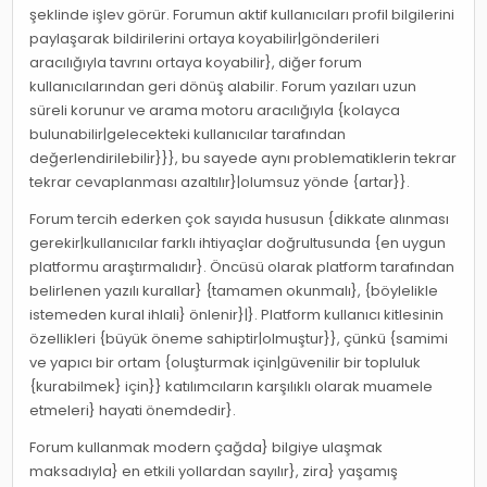
şeklinde işlev görür. Forumun aktif kullanıcıları profil bilgilerini
paylaşarak bildirilerini ortaya koyabilir|gönderileri
aracılığıyla tavrını ortaya koyabilir}, diğer forum
kullanıcılarından geri dönüş alabilir. Forum yazıları uzun
süreli korunur ve arama motoru aracılığıyla {kolayca
bulunabilir|gelecekteki kullanıcılar tarafından
değerlendirilebilir}}}, bu sayede aynı problematiklerin tekrar
tekrar cevaplanması azaltılır}|olumsuz yönde {artar}}.
Forum tercih ederken çok sayıda hususun {dikkate alınması
gerekir|kullanıcılar farklı ihtiyaçlar doğrultusunda {en uygun
platformu araştırmalıdır}. Öncüsü olarak platform tarafından
belirlenen yazılı kurallar} {tamamen okunmalı}, {böylelikle
istemeden kural ihlali} önlenir}|}. Platform kullanıcı kitlesinin
özellikleri {büyük öneme sahiptir|olmuştur}}, çünkü {samimi
ve yapıcı bir ortam {oluşturmak için|güvenilir bir topluluk
{kurabilmek} için}} katılımcıların karşılıklı olarak muamele
etmeleri} hayati önemdedir}.
Forum kullanmak modern çağda} bilgiye ulaşmak
maksadıyla} en etkili yollardan sayılır}, zira} yaşamış