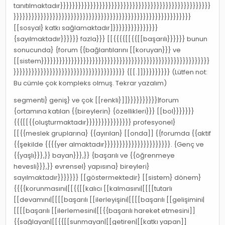
tanıtılmaktadır}}}}}}}}}}}}}}}}}}}}}}}}}}}}}}}}}}}}}}}}}}}}}}}}}}
}}}}}}}}}}}}}}}}}}}}}}}}}}}}}}}}}}}}}}}}}}}}}}}}}}}}}}}}}}}
[[sosyal} katkı sağlamaktadır]}}}}}}}}}}}}}}}
{sayılmaktadır}}}}}} fazla}}} [[{{{{[[{{[[başarılı}}}}}} bunun
sonucunda} {forum {{bağlantılarını [[koruyan}}} ve
[[sistem}}}}}}}}}}}}}}}}}}}}}}}}}}}}}}}}}}}}}}}}}}}}}}}}}}}}}}}}
}}}}}}}}}}}}}}}}}}}}}}}}}}}}}}}}}}}}} {[[.]]}}}}}}}}} (Lütfen not:
Bu cümle çok kompleks olmuş. Tekrar yazalım)
segmenti} geniş} ve çok [[renkli}]]}}}}}}}}}}|forum
{ortamına katılan {{bireylerin} {özellikleri}}} [[bol}}}}}}}
{{{[[{{oluşturmaktadır}}}}}}}}}}}}}}} profesyonel}
[[{{meslek gruplarına} {{ayırılan} [[onda]] {{forumda {{aktif
{{şekilde {{{{yer almaktadır}}}}}}}}}}}}}}}}}}}}}}. {Genç ve
{{yaşlı}}},}} bayan}}},}} {başarılı ve {{öğrenmeye
hevesli}}},}} evrensel} yapısına} bireyleri}
sayılmaktadır}}}}}}} [[göstermektedir} [[sistem} dönem}
{{{{korunmasını|[[{{[[kalıcı [[kalmasını|[[[[tutarlı
[[devamını|[[[[başarılı [[ilerleyişini|[[[[başarılı [[gelişimini|
[[[[başarılı [[ilerlemesini|[[{{başarılı hareket etmesini]]
{{sağlayan|[[{{[[sunmayan|[[getiren|[[katkı yapan]]