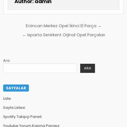
Author:
admin
Yazı
Erzincan Merkez Opel İkinci El Parça →
gezinmesi
← Isparta Senirkent Orjinal Opel Parçaları
Ara
ARA
SAYFALAR
Liste
Sayfa Listesi
Spotify Takipçi Paneli
Youtube Yorum Kasma Parasız