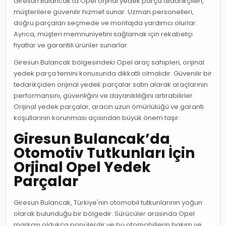
Giresun Bulancak'ta Opel orjinal yedek parça tedarikçileri,
müşterilere güvenilir hizmet sunar. Uzman personelleri,
doğru parçaları seçmede ve montajda yardımcı olurlar.
Ayrıca, müşteri memnuniyetini sağlamak için rekabetçi
fiyatlar ve garantili ürünler sunarlar.
Giresun Bulancak bölgesindeki Opel araç sahipleri, orijinal
yedek parça temini konusunda dikkatli olmalıdır. Güvenilir bir
tedarikçiden orijinal yedek parçalar satın alarak araçlarının
performansını, güvenliğini ve dayanıklılığını artırabilirler.
Orijinal yedek parçalar, aracın uzun ömürlülüğü ve garanti
koşullarının korunması açısından büyük önem taşır.
Giresun Bulancak’da
Otomotiv Tutkunları İçin
Orjinal Opel Yedek
Parçalar
Giresun Bulancak, Türkiye'nin otomobil tutkunlarının yoğun
olarak bulunduğu bir bölgedir. Sürücüler arasında Opel
markası oldukça popülerdir ve bu otomobillerin bakım ve