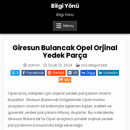
Skip
Bilgi Yönü
to
content
Bilgi Yönü
Menu
Giresun Bulancak Opel Orjinal
Yedek Parça
Posted
admin
Ocak 22, 2024
Uncategorized
in
X
Facebook
Reddit
VK
Digg
Linkedin
Mix
Opel araç sahipleri için orijinal yedek parçaların önemi
büyüktür. Giresun Bulancak bölgesinde Opel marka
araçların onarım ve bakımıyla ilgilenen kişiler, kaliteli ve
güvenilir yedek parçalara ihtiyaç duyarlar. Bu makalede,
Giresun Bulancak'ta Opel araçlara yönelik orijinal yedek
parça temini konusunda bilgi vereceğiz.