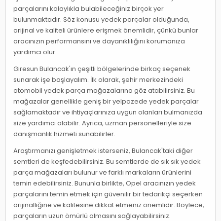
parçalarını kolaylıkla bulabileceğiniz birçok yer
bulunmaktadır. Söz konusu yedek parçalar olduğunda,
orijinal ve kaliteli ürünlere erişmek önemlidir, çünkü bunlar
aracınızın performansını ve dayanıklılığını korumanıza
yardımcı olur.
Giresun Bulancak'ın çeşitli bölgelerinde birkaç seçenek
sunarak işe başlayalım. İlk olarak, şehir merkezindeki
otomobil yedek parça mağazalarına göz atabilirsiniz. Bu
mağazalar genellikle geniş bir yelpazede yedek parçalar
sağlamaktadır ve ihtiyaçlarınıza uygun olanları bulmanızda
size yardımcı olabilir. Ayrıca, uzman personelleriyle size
danışmanlık hizmeti sunabilirler.
Araştırmanızı genişletmek isterseniz, Bulancak'taki diğer
semtleri de keşfedebilirsiniz. Bu semtlerde de sık sık yedek
parça mağazaları bulunur ve farklı markaların ürünlerini
temin edebilirsiniz. Bununla birlikte, Opel aracınızın yedek
parçalarını temin etmek için güvenilir bir tedarikçi seçerken
orijinalliğine ve kalitesine dikkat etmeniz önemlidir. Böylece,
parçaların uzun ömürlü olmasını sağlayabilirsiniz.