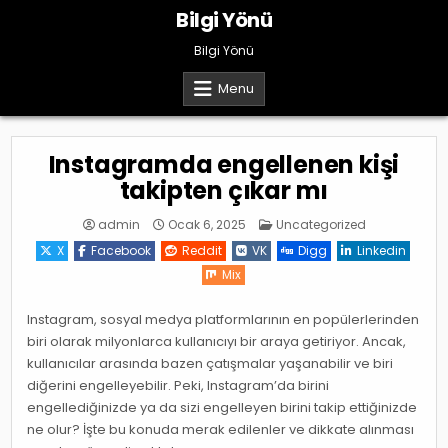
Skip
Bilgi Yönü
to
content
Bilgi Yönü
Menu
Instagramda engellenen kişi
takipten çıkar mı
Posted
admin
Ocak 6, 2025
Uncategorized
in
X
Facebook
Reddit
VK
Digg
Linkedin
Mix
Instagram, sosyal medya platformlarının en popülerlerinden
biri olarak milyonlarca kullanıcıyı bir araya getiriyor. Ancak,
kullanıcılar arasında bazen çatışmalar yaşanabilir ve biri
diğerini engelleyebilir. Peki, Instagram’da birini
engellediğinizde ya da sizi engelleyen birini takip ettiğinizde
ne olur? İşte bu konuda merak edilenler ve dikkate alınması