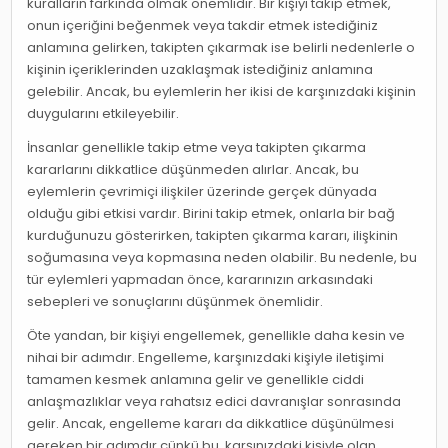
kuralların farkında olmak önemlidir. Bir kişiyi takip etmek,
onun içeriğini beğenmek veya takdir etmek istediğiniz
anlamına gelirken, takipten çıkarmak ise belirli nedenlerle o
kişinin içeriklerinden uzaklaşmak istediğiniz anlamına
gelebilir. Ancak, bu eylemlerin her ikisi de karşınızdaki kişinin
duygularını etkileyebilir.
İnsanlar genellikle takip etme veya takipten çıkarma
kararlarını dikkatlice düşünmeden alırlar. Ancak, bu
eylemlerin çevrimiçi ilişkiler üzerinde gerçek dünyada
olduğu gibi etkisi vardır. Birini takip etmek, onlarla bir bağ
kurduğunuzu gösterirken, takipten çıkarma kararı, ilişkinin
soğumasına veya kopmasına neden olabilir. Bu nedenle, bu
tür eylemleri yapmadan önce, kararınızın arkasındaki
sebepleri ve sonuçlarını düşünmek önemlidir.
Öte yandan, bir kişiyi engellemek, genellikle daha kesin ve
nihai bir adımdır. Engelleme, karşınızdaki kişiyle iletişimi
tamamen kesmek anlamına gelir ve genellikle ciddi
anlaşmazlıklar veya rahatsız edici davranışlar sonrasında
gelir. Ancak, engelleme kararı da dikkatlice düşünülmesi
gereken bir adımdır çünkü bu, karşınızdaki kişiyle olan