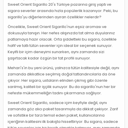
Sweet Orient Sigarillo 20's Türkiye pazarına giriş yaptı ve
sigara severler arasında hızla popülerlik kazanıyor. Peki, bu
sigarillo'yu diğerlerinden ayıran özellikler nelerdir?
Öncelikle, Sweet Orient Sigarillo'nun eşsiz aroması ve
dokusuyla tanışın. Her nefes alışınızda tat alma duyularınız
patlamaya hazır olacak. Orta şiddetteki bu sigara, özellikle
hafif ve tatlı tütün sevenler için ideal bir seçenek sunuyor.
Keyifli bir içim deneyimi sunarken, aynı zamanda sizi
şaşırtacak kadar özgün bir tat profili sunuyor.
Mehari's'in bu yeni ürünü, yalnızca tütün kalitesiyle değil, aynı
zamanda dikkatlice seçilmiş doğal tatlandırıcılarla da öne
çıkıyor. Her sigara, ustaların elinden çıkmış gibi özenle
sarılmış, kaliteli bir işçilik sunuyor. Bu da sigarillo'nun her bir
nefeste mükemmelliğin tadını çıkarmanızı sağlıyor.
Sweet Orient Sigarillo, sadece içim keyfiyle değil, aynı
zamanda göz alıcı paket tasarımıyla da dikkat çekiyor. Zarif
ve sofistike bir tarzı temsil eden paket, kullanıcılarına
içeriğinin kalitesini ilk bakışta hissettiriyor. Bu sigara, sadece
tütün sevenler için bir tercih olmakla kalmıyor, aynı zamanda