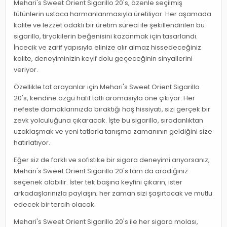
Mehari's Sweet Orient Sigarillo 20's, özenle seçilmiş
tütünlerin ustaca harmanlanmasıyla üretiliyor. Her aşamada
kalite ve lezzet odaklı bir üretim süreci ile şekillendirilen bu
sigarillo, tiryakilerin beğenisini kazanmak için tasarlandı.
İncecik ve zarif yapısıyla elinize alır almaz hissedeceğiniz
kalite, deneyiminizin keyif dolu geçeceğinin sinyallerini
veriyor.
Özellikle tat arayanlar için Mehari's Sweet Orient Sigarillo
20's, kendine özgü hafif tatlı aromasıyla öne çıkıyor. Her
nefeste damaklarınızda bıraktığı hoş hissiyatı, sizi gerçek bir
zevk yolculuğuna çıkaracak. İşte bu sigarillo, sıradanlıktan
uzaklaşmak ve yeni tatlarla tanışma zamanının geldiğini size
hatırlatıyor.
Eğer siz de farklı ve sofistike bir sigara deneyimi arıyorsanız,
Mehari's Sweet Orient Sigarillo 20's tam da aradığınız
seçenek olabilir. İster tek başına keyfini çıkarın, ister
arkadaşlarınızla paylaşın; her zaman sizi şaşırtacak ve mutlu
edecek bir tercih olacak.
Mehari's Sweet Orient Sigarillo 20's ile her sigara molası,