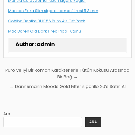
Mantra Cola Aromalı Uzun sigara kağıdı
Macson Extra Slim sigara sarma filtresi 5.3 mm
Cohiba Behike BHK 56 Puro 4’s Gift Pack
Mac Baren Old Dark Fired Pipo Tütünü
Author:
admin
Yazı
Puro ve İyi Bir Roman Karakterlerle Tütün Kokusu Arasında
gezinmesi
Bir Bağ →
← Dannemann Moods Gold Filter sigarillo 20’s Satın Al
Ara
ARA