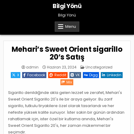
Skip
Bilgi Yönü
to
content
Bilgi Yönü
Menu
Mehari’s Sweet Orient sigarillo
20’s Satış
Posted
admin
Haziran 23, 2024
Uncategorized
in
X
Facebook
Reddit
VK
Digg
Linkedin
Mix
Sigarillo denildiğinde akla gelen lezzet ve zerafet, Mehari's
Sweet Orient Sigarillo 20's ile bir araya geliyor. Bu zarif
sigarillo, tutkulu tiryakilere özel olarak tasarlandı ve her
nefeste yüksek kalite sunuyor. İster sakin bir günün ardından
rahatlamak için, ister özel bir kutlama anında, Mehari's
Sweet Orient Sigarillo 20's, her zaman mükemmel bir
seçimdir.