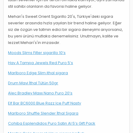
stil sahibi olanların da favorisi haline geliyor.
Mehari's Sweet Orient Sigarillo 20's, Türkiye'deki sigara
severler arasında hızla yayılan bir trend haline geliyor. Eğer
siz de özgün ve tatmin edici bir sigara deneyimi arıyorsanız,
bu yeni ürünü mutlaka denemelisiniz. Unutmayın, kalite ve
lezzet Mehari's'in imzasıdır.
Moods Slims Filter sigarillo 10’s
Hav A Tampa Jewels Red Puro 5’s
Marlboro Edge Slim ithal sigara
Drum Mavi İthal Tütün 50gr
Alec Bradley Maxx Nano Puro 20’s
Elf Bar BC6000 Blue Razz Ice Puff Nasty
Marlboro Shuffle Slender İthal Sigara
Cohiba Esplendidos Puro Satın Al 5’s Gift Pack