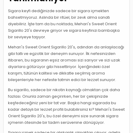
Sigara keyfi dediğinizde sadece bir sigara içmekten
bahsetmiyoruz. Aslında bir ritüel, bir zevk alma sanatı
diyebiliriz. İşte tam da bu noktada, Mehari's Sweet Orient
Sigarillo 20's devreye giriyor ve sigara keyfinizi bambaşka
bir seviyeye taşıyor.
Mehari's Sweet Orient Sigarillo 20's, adından da anlaşılacağı
gibi tatlı ve egzotik bir deneyim sunuyor. İlk nefesinizden
itibaren, bu sigaranın eşsiz aroması sizi sarıyor ve sizi uzak
diyarlara götürüyor gibi hissettiriyor. İçeriğindeki özel
karışım, tütünün kalitesi ve dikkatle seçilmiş aroma
bileşenleriyle her nefeste tatmin edici bir lezzet sunuyor.
Bu sigarillo, sadece bir nikotin kaynağı olmaktan çok daha
fazlası. Onunla zaman geçirirken, her bir çekişinizde
keşfedeceğiniz yeni bir tat var. Başka hangi sigarada bu
kadar detaylı bir lezzet profili bulabilirsiniz ki? Mehari's Sweet
Orient Sigarillo 20's, bu özel deneyimi size sunarak sigara
içmenin ötesinde bir tadım serüvenine dönüşüyor.
Sigara içmek sadece bir alışkanlık olmaktan çıkıyor, adeta