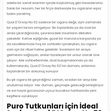
adeta bir sanat eserinin içinde kaybolmuş gibi hissedersiniz.
Sanki bir ressam, her bir fırça darbesiyle bu cigaranın eşsiz
tadını yaratmış.
Quai D'Orsay No 52 sadece bir cigara değil, aynı zamanda
bir yaşam tarzını simgeliyor. Bir toplantıda ya da özel bir
anda çıkardığınızda, çevrenizdeki insanların dikkatini
çekebilir. Kahve eşliğinde, güzel bir manzara karşısında ya
da sevdiklerinizle hoş bir sohbetin içindeyken, bu cigara
sizin için bir ritüel haline gelebilir. İnsanların bir araya
gelmesini sağlayan, anıları tazeleyen bir unsur olarak öne
çıkıyor. Aile sohbetlerinde, dost buluşmalarında ya da
kutlamalarda, Quai D'Orsay No 52'nin dumanı, anlarınızı
taçlandıran bir dokunuş sunuyor.
Bu şık cigara ile geçirdiğiniz zaman, sıradan bir anıyı bile
unutulmaz kılıyor. Her duman, geçmişle geleceği birleştiriyor
ve sizi hayal gücünüzün uçsuz bucaksız haritasında yeni
keşiflere sürüklüyor.
Puro Tutkunları için İdeal