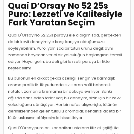
Quai D’Orsay No 52 25s
Puro: Lezzeti ve Kalitesiyle
Fark Yaratan Seçim
Quai D'Orsay No 52 25s puroyu ele aldığımızda, gerçekten
de bir keyif deneyimiyle karşı karşıya olduğumuzu
söyleyebilirim. Puro, yalnızca bir tütün ürünü değil; aynı
zamanda heyecan verici bir yolculuğun başlangıcını temsil
ediyor. Haydi gelin, bu deli gibi lezzetli puroyu birlikte
keşfedelim!
Bu puronun en dikkat çekici özelliği, zengin ve karmaşık
aroma profilidir. İlk yudumda sizi saran hafif baharatlı
notalar, zamanla kremamsı bir dokuya evriliyor. Sanki
ağızda dans eden tatlar var; bu deneyim, sizin için bir zevk
yolculuğuna dönüşüyor. Her bir nefes alışverişte, tütünün
derinliklerinden gelen tutkulu aromalar, kendinizi adeta bir
tütün ustasının atölyesinde hissettiriyor.
Quai D'Orsay puroları, zanaatkar ustaların titiz el işçiliği ile