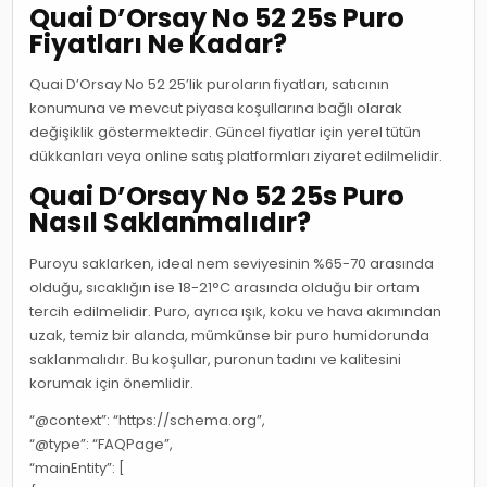
Quai D’Orsay No 52 25s Puro
Fiyatları Ne Kadar?
Quai D’Orsay No 52 25’lik puroların fiyatları, satıcının
konumuna ve mevcut piyasa koşullarına bağlı olarak
değişiklik göstermektedir. Güncel fiyatlar için yerel tütün
dükkanları veya online satış platformları ziyaret edilmelidir.
Quai D’Orsay No 52 25s Puro
Nasıl Saklanmalıdır?
Puroyu saklarken, ideal nem seviyesinin %65-70 arasında
olduğu, sıcaklığın ise 18-21°C arasında olduğu bir ortam
tercih edilmelidir. Puro, ayrıca ışık, koku ve hava akımından
uzak, temiz bir alanda, mümkünse bir puro humidorunda
saklanmalıdır. Bu koşullar, puronun tadını ve kalitesini
korumak için önemlidir.
“@context”: “https://schema.org”,
“@type”: “FAQPage”,
“mainEntity”: [