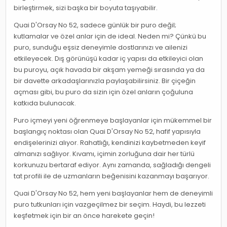
birleştirmek, sizi başka bir boyuta taşıyabilir.
Quai D'Orsay No 52, sadece günlük bir puro değil;
kutlamalar ve özel anlar için de ideal. Neden mi? Çünkü bu
puro, sunduğu eşsiz deneyimle dostlarınızı ve ailenizi
etkileyecek. Dış görünüşü kadar iç yapısı da etkileyici olan
bu puroyu, açık havada bir akşam yemeği sırasında ya da
bir davette arkadaşlarınızla paylaşabilirsiniz. Bir çiçeğin
açması gibi, bu puro da sizin için özel anların çoğuluna
katkıda bulunacak.
Puro içmeyi yeni öğrenmeye başlayanlar için mükemmel bir
başlangıç noktası olan Quai D'Orsay No 52, hafif yapısıyla
endişelerinizi alıyor. Rahatlığı, kendinizi kaybetmeden keyif
almanızı sağlıyor. Kıvamı, içimin zorluğuna dair her türlü
korkunuzu bertaraf ediyor. Aynı zamanda, sağladığı dengeli
tat profili ile de uzmanların beğenisini kazanmayı başarıyor.
Quai D'Orsay No 52, hem yeni başlayanlar hem de deneyimli
puro tutkunları için vazgeçilmez bir seçim. Haydi, bu lezzeti
keşfetmek için bir an önce harekete geçin!