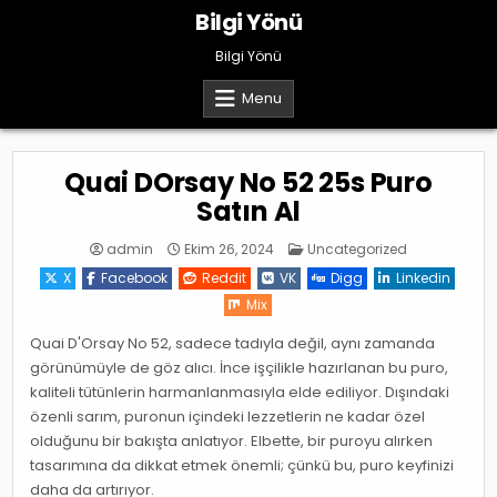
Skip
Bilgi Yönü
to
content
Bilgi Yönü
Menu
Quai DOrsay No 52 25s Puro
Satın Al
Posted
admin
Ekim 26, 2024
Uncategorized
in
X
Facebook
Reddit
VK
Digg
Linkedin
Mix
Quai D'Orsay No 52, sadece tadıyla değil, aynı zamanda
görünümüyle de göz alıcı. İnce işçilikle hazırlanan bu puro,
kaliteli tütünlerin harmanlanmasıyla elde ediliyor. Dışındaki
özenli sarım, puronun içindeki lezzetlerin ne kadar özel
olduğunu bir bakışta anlatıyor. Elbette, bir puroyu alırken
tasarımına da dikkat etmek önemli; çünkü bu, puro keyfinizi
daha da artırıyor.