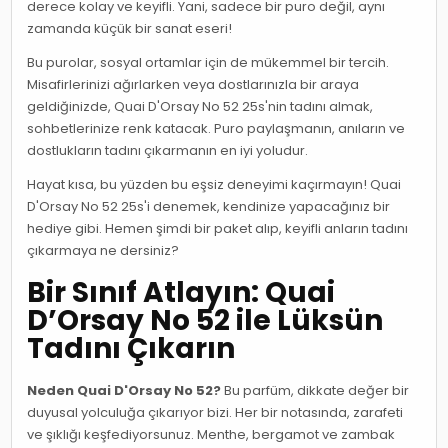
derece kolay ve keyifli. Yani, sadece bir puro değil, aynı
zamanda küçük bir sanat eseri!
Bu purolar, sosyal ortamlar için de mükemmel bir tercih.
Misafirlerinizi ağırlarken veya dostlarınızla bir araya
geldiğinizde, Quai D'Orsay No 52 25s'nin tadını almak,
sohbetlerinize renk katacak. Puro paylaşmanın, anıların ve
dostlukların tadını çıkarmanın en iyi yoludur.
Hayat kısa, bu yüzden bu eşsiz deneyimi kaçırmayın! Quai
D'Orsay No 52 25s'i denemek, kendinize yapacağınız bir
hediye gibi. Hemen şimdi bir paket alıp, keyifli anların tadını
çıkarmaya ne dersiniz?
Bir Sınıf Atlayın: Quai
D’Orsay No 52 ile Lüksün
Tadını Çıkarın
Neden Quai D'Orsay No 52?
Bu parfüm, dikkate değer bir
duyusal yolculuğa çıkarıyor bizi. Her bir notasında, zarafeti
ve şıklığı keşfediyorsunuz. Menthe, bergamot ve zambak