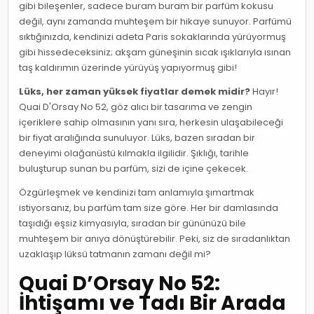
gibi bileşenler, sadece buram buram bir parfüm kokusu
değil, aynı zamanda muhteşem bir hikaye sunuyor. Parfümü
sıktığınızda, kendinizi adeta Paris sokaklarında yürüyormuş
gibi hissedeceksiniz; akşam güneşinin sıcak ışıklarıyla ısınan
taş kaldırımın üzerinde yürüyüş yapıyormuş gibi!
Lüks, her zaman yüksek fiyatlar demek midir?
Hayır!
Quai D'Orsay No 52, göz alıcı bir tasarıma ve zengin
içeriklere sahip olmasının yanı sıra, herkesin ulaşabileceği
bir fiyat aralığında sunuluyor. Lüks, bazen sıradan bir
deneyimi olağanüstü kılmakla ilgilidir. Şıklığı, tarihle
buluşturup sunan bu parfüm, sizi de içine çekecek.
Özgürleşmek ve kendinizi tam anlamıyla şımartmak
istiyorsanız, bu parfüm tam size göre. Her bir damlasında
taşıdığı eşsiz kimyasıyla, sıradan bir gününüzü bile
muhteşem bir anıya dönüştürebilir. Peki, siz de sıradanlıktan
uzaklaşıp lüksü tatmanın zamanı değil mi?
Quai D’Orsay No 52:
İhtişamı ve Tadı Bir Arada