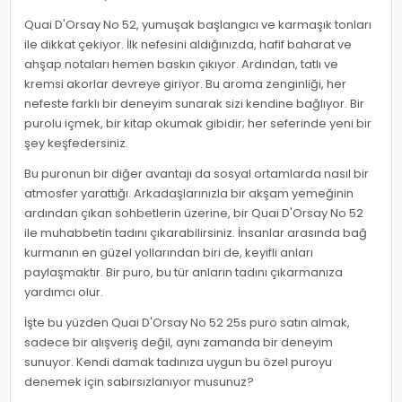
Quai D'Orsay No 52, yumuşak başlangıcı ve karmaşık tonları
ile dikkat çekiyor. İlk nefesini aldığınızda, hafif baharat ve
ahşap notaları hemen baskın çıkıyor. Ardından, tatlı ve
kremsi akorlar devreye giriyor. Bu aroma zenginliği, her
nefeste farklı bir deneyim sunarak sizi kendine bağlıyor. Bir
purolu içmek, bir kitap okumak gibidir; her seferinde yeni bir
şey keşfedersiniz.
Bu puronun bir diğer avantajı da sosyal ortamlarda nasıl bir
atmosfer yarattığı. Arkadaşlarınızla bir akşam yemeğinin
ardından çıkan sohbetlerin üzerine, bir Quai D'Orsay No 52
ile muhabbetin tadını çıkarabilirsiniz. İnsanlar arasında bağ
kurmanın en güzel yollarından biri de, keyifli anları
paylaşmaktır. Bir puro, bu tür anların tadını çıkarmanıza
yardımcı olur.
İşte bu yüzden Quai D'Orsay No 52 25s puro satın almak,
sadece bir alışveriş değil, aynı zamanda bir deneyim
sunuyor. Kendi damak tadınıza uygun bu özel puroyu
denemek için sabırsızlanıyor musunuz?