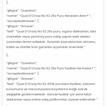
},
“@type”: “Question”,
“name”: “Quai D’Orsay No 52 25s Puro Nereden Alınır? “,
“acceptedAnswer”: {
“@type”: “Answer”,
“text”: “Quai D’Orsay No 52 25s puro, sigara dükkanları, lüks
marketler veya çevrimiçi puro satışı yapan web siteleri
üzerinden temin edilebilir. Güvenilir kaynaklardan almanız,
kalite ve otantik ürün garantisi açısından önemlidir.”
},
“@type”: “Question”,
“name”: “Quai D’Orsay No 52 25s Puro Fiyatları Ne Kadar? “,
“acceptedAnswer”: {
“@type”: “Answer”,
“text”: “Quai D’Orsay No 52 25’lik puroların fiyatları, satıcının
konumuna ve mevcut piyasa koşullarına bağlı olarak
değişiklik göstermektedir. Güncel fiyatlar için yerel tütün
dükkanları veya online satış platformları ziyaret edilmelidir.”