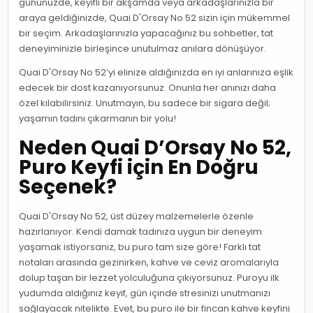
gününüzde, keyifli bir akşamda veya arkadaşlarınızla bir
araya geldiğinizde, Quai D'Orsay No 52 sizin için mükemmel
bir seçim. Arkadaşlarınızla yapacağınız bu sohbetler, tat
deneyiminizle birleşince unutulmaz anılara dönüşüyor.
Quai D'Orsay No 52’yi elinize aldığınızda en iyi anlarınıza eşlik
edecek bir dost kazanıyorsunuz. Onunla her anınızı daha
özel kılabilirsiniz. Unutmayın, bu sadece bir sigara değil;
yaşamın tadını çıkarmanın bir yolu!
Neden Quai D’Orsay No 52,
Puro Keyfi için En Doğru
Seçenek?
Quai D'Orsay No 52, üst düzey malzemelerle özenle
hazırlanıyor. Kendi damak tadınıza uygun bir deneyim
yaşamak istiyorsanız, bu puro tam size göre! Farklı tat
notaları arasında gezinirken, kahve ve ceviz aromalarıyla
dolup taşan bir lezzet yolculuğuna çıkıyorsunuz. Puroyu ilk
yudumda aldığınız keyif, gün içinde stresinizi unutmanızı
sağlayacak nitelikte. Evet, bu puro ile bir fincan kahve keyfini