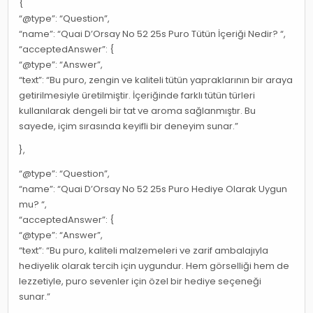
{
“@type”: “Question”,
“name”: “Quai D’Orsay No 52 25s Puro Tütün İçeriği Nedir? “,
“acceptedAnswer”: {
“@type”: “Answer”,
“text”: “Bu puro, zengin ve kaliteli tütün yapraklarının bir araya
getirilmesiyle üretilmiştir. İçeriğinde farklı tütün türleri
kullanılarak dengeli bir tat ve aroma sağlanmıştır. Bu
sayede, içim sırasında keyifli bir deneyim sunar.”
},
“@type”: “Question”,
“name”: “Quai D’Orsay No 52 25s Puro Hediye Olarak Uygun
mu? “,
“acceptedAnswer”: {
“@type”: “Answer”,
“text”: “Bu puro, kaliteli malzemeleri ve zarif ambalajıyla
hediyelik olarak tercih için uygundur. Hem görselliği hem de
lezzetiyle, puro sevenler için özel bir hediye seçeneği
sunar.”