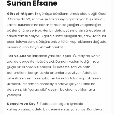
Sunan Efsane
Görsel İhtişam
: İlk görüşte büyülenmemek elde değil. Quai
D'Orsay No 52, zarif ve şık tasarımıyla göz alıyor. Dış kabuğu,
kaliteli tütünlerin ne kadar titizlikle seçildiğini ve işlendiğini
gözler önüne seriyor. Her bir detay, yüzyıllardır süregelen bir
sanatı temsil ediyor. Sigara elinize aldığınızda, sanki tarihi bir
eseri tutuyorsunuz. Düşünsenize, tütün yapraklarının doğada
büyüdüğü anı hayal etmek harika!
Tat ve Ahenk
: İhtişamın yanı sıra, Quai D'Orsay No 52’nin
tadı da gerçekten büyüleyici. Dumanı yudumladığınızda,
güçlü bir aroma sizi sarıyor. İlk nefeste, tatlı ve hafif
baharatların karışmasıyla ortamlara yayılıyor. Adeta bir
orkestranın senfonisi gibi; her bir nota, tütün yapraklarının
uzmanlıkla harmanlanmasıyla ortaya çıkıyor. Daha ne
derseniz, bir “şarap gibi” deyimi bu cigarı açıklamaya
yetmiyor.
Deneyim ve Keyif
: Sadece bir sigara içmekle
kalmıyorsunuz, adeta bir deneyim yaşıyorsunuz. Randevu