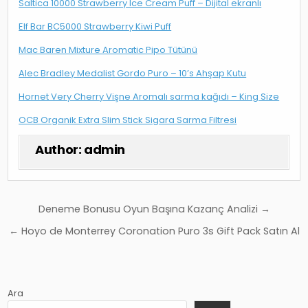
Saltica 10000 Strawberry Ice Cream Puff – Dijital ekranlı
Elf Bar BC5000 Strawberry Kiwi Puff
Mac Baren Mixture Aromatic Pipo Tütünü
Alec Bradley Medalist Gordo Puro – 10’s Ahşap Kutu
Hornet Very Cherry Vişne Aromalı sarma kağıdı – King Size
OCB Organik Extra Slim Stick Sigara Sarma Filtresi
Author:
admin
Yazı
Deneme Bonusu Oyun Başına Kazanç Analizi →
gezinmesi
← Hoyo de Monterrey Coronation Puro 3s Gift Pack Satın Al
Ara