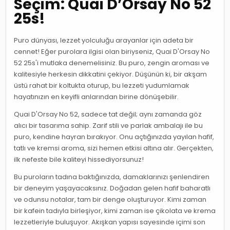
Seçim: Quai D’Orsay No 52
25s!
Puro dünyası, lezzet yolculuğu arayanlar için adeta bir
cennet! Eğer purolara ilgisi olan biriyseniz, Quai D'Orsay No
52 25s'i mutlaka denemelisiniz. Bu puro, zengin aroması ve
kalitesiyle herkesin dikkatini çekiyor. Düşünün ki, bir akşam
üstü rahat bir koltukta oturup, bu lezzeti yudumlamak
hayatınızın en keyifli anlarından birine dönüşebilir.
Quai D'Orsay No 52, sadece tat değil; aynı zamanda göz
alıcı bir tasarıma sahip. Zarif stili ve parlak ambalajı ile bu
puro, kendine hayran bırakıyor. Onu açtığınızda yayılan hafif,
tatlı ve kremsi aroma, sizi hemen etkisi altına alır. Gerçekten,
ilk nefeste bile kaliteyi hissediyorsunuz!
Bu puroların tadına baktığınızda, damaklarınızı şenlendiren
bir deneyim yaşayacaksınız. Doğadan gelen hafif baharatlı
ve odunsu notalar, tam bir denge oluşturuyor. Kimi zaman
bir kafein tadıyla birleşiyor, kimi zaman ise çikolata ve krema
lezzetleriyle buluşuyor. Akışkan yapısı sayesinde içimi son