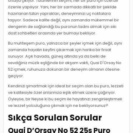
ortaya çıkıyor. Tütünlerinin seçimi, her bir puro için özel bir
özenle yapılıyor. Yani, her bir sarmada dikkatli bir şekilde
hazırlanan tütün yaprakları, deneyiminizi uç noktalara
taşıyor. Sadece kalite değil, aynı zamanda mükemmel bir
dengenin de sağlandığı bu puronun tadını almak için sıkı
dost sohbetleri arasında yer bulmayı bekliyor.
Bu muhteşem puro, yalnızca bir şeyler içmek için değil, aynı
zamanda hayatın keyfini çıkarmak için harika bir fırsat
sunuyor. Açık havada, güneş altında ya da belki de
sevdiğiniz müzik eşliğinde bir akşam vakti, Quai D'Orsay No
52 içmek, ruhunuza dokunan bir deneyim olmanın ötesine
geçiyor.
Kendinizi şımartmak için ideal bir seçim olan bu puro, lezzeti
ve kalitesiyle özel anlarınıza eşlik etmek üzere çağırıyor.
Öyleyse, bir Neyse ki bu seçim ile hayatınızı zenginleştirmek
ve lezzet yolculuğuna çıkmak için ne bekliyorsunuz?
Sıkça Sorulan Sorular
Quai D’Orsay No 52 25s Puro