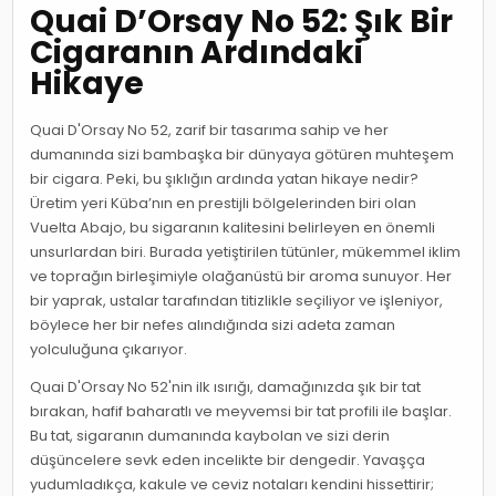
Quai D’Orsay No 52: Şık Bir
Cigaranın Ardındaki
Hikaye
Quai D'Orsay No 52, zarif bir tasarıma sahip ve her
dumanında sizi bambaşka bir dünyaya götüren muhteşem
bir cigara. Peki, bu şıklığın ardında yatan hikaye nedir?
Üretim yeri Küba’nın en prestijli bölgelerinden biri olan
Vuelta Abajo, bu sigaranın kalitesini belirleyen en önemli
unsurlardan biri. Burada yetiştirilen tütünler, mükemmel iklim
ve toprağın birleşimiyle olağanüstü bir aroma sunuyor. Her
bir yaprak, ustalar tarafından titizlikle seçiliyor ve işleniyor,
böylece her bir nefes alındığında sizi adeta zaman
yolculuğuna çıkarıyor.
Quai D'Orsay No 52'nin ilk ısırığı, damağınızda şık bir tat
bırakan, hafif baharatlı ve meyvemsi bir tat profili ile başlar.
Bu tat, sigaranın dumanında kaybolan ve sizi derin
düşüncelere sevk eden incelikte bir dengedir. Yavaşça
yudumladıkça, kakule ve ceviz notaları kendini hissettirir;