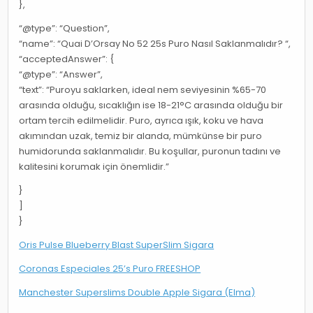
},
“@type”: “Question”,
“name”: “Quai D’Orsay No 52 25s Puro Nasıl Saklanmalıdır? “,
“acceptedAnswer”: {
“@type”: “Answer”,
“text”: “Puroyu saklarken, ideal nem seviyesinin %65-70
arasında olduğu, sıcaklığın ise 18-21°C arasında olduğu bir
ortam tercih edilmelidir. Puro, ayrıca ışık, koku ve hava
akımından uzak, temiz bir alanda, mümkünse bir puro
humidorunda saklanmalıdır. Bu koşullar, puronun tadını ve
kalitesini korumak için önemlidir.”
}
]
}
Oris Pulse Blueberry Blast SuperSlim Sigara
Coronas Especiales 25’s Puro FREESHOP
Manchester Superslims Double Apple Sigara (Elma)