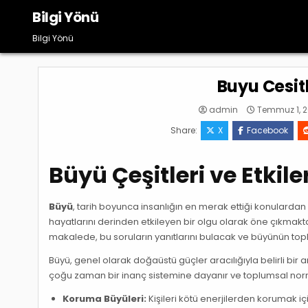
Skip
Bilgi Yönü
to
content
Bilgi Yönü
Buyu Cesitl
admin
Temmuz 1, 
Share:
X
Facebook
Büyü Çeşitleri ve Etkile
Büyü
, tarih boyunca insanlığın en merak ettiği konulardan b
hayatlarını derinden etkileyen bir olgu olarak öne çıkmaktad
makalede, bu soruların yanıtlarını bulacak ve büyünün topl
Büyü, genel olarak doğaüstü güçler aracılığıyla belirli bir
çoğu zaman bir inanç sistemine dayanır ve toplumsal normlar
Koruma Büyüleri:
Kişileri kötü enerjilerden korumak içi