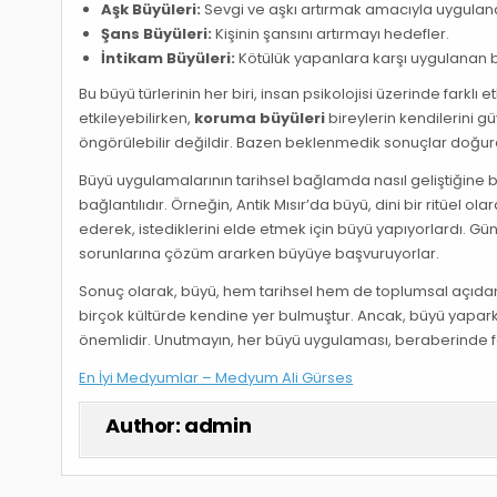
Aşk Büyüleri:
Sevgi ve aşkı artırmak amacıyla uygulanan
Şans Büyüleri:
Kişinin şansını artırmayı hedefler.
İntikam Büyüleri:
Kötülük yapanlara karşı uygulanan b
Bu büyü türlerinin her biri, insan psikolojisi üzerinde farklı e
etkileyebilirken,
koruma büyüleri
bireylerin kendilerini g
öngörülebilir değildir. Bazen beklenmedik sonuçlar doğura
Büyü uygulamalarının tarihsel bağlamda nasıl geliştiğine b
bağlantılıdır. Örneğin, Antik Mısır’da büyü, dini bir ritüel o
ederek, istediklerini elde etmek için büyü yapıyorlardı. Gü
sorunlarına çözüm ararken büyüye başvuruyorlar.
Sonuç olarak, büyü, hem tarihsel hem de toplumsal açıdan ön
birçok kültürde kendine yer bulmuştur. Ancak, büyü yapa
önemlidir. Unutmayın, her büyü uygulaması, beraberinde fark
En İyi Medyumlar – Medyum Ali Gürses
Author:
admin