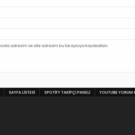
osta adresim ve site adresim bu tarayıcıya kaydedilsin.
SAYFA LISTESI
SPOTIFY TAKIPÇI PANELI
YOUTUBE YORUM 