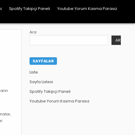
i
Spotify Takipçi Paneli
Youtube Yorum Kasma Parasız
Ara
ARA
SAYFALAR
Liste
Sayfa Listesi
ların
Spotify Takipçi Paneli
Youtube Yorum Kasma Parasız
malar,
r: