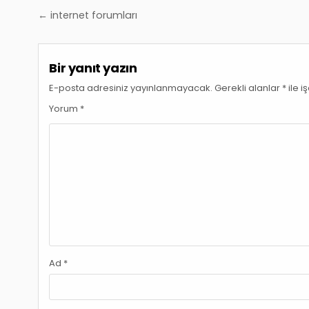
Yazı
← internet forumları
gezinmesi
Bir yanıt yazın
E-posta adresiniz yayınlanmayacak.
Gerekli alanlar
*
ile i
Yorum
*
Ad
*