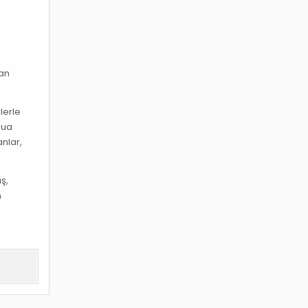
man
lerle
 dua
anlar,
ş,
n