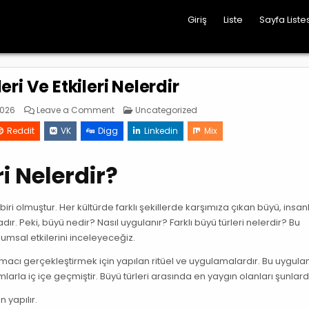
Giriş
Liste
Sayfa Listes
eri Ve Etkileri Nelerdir
on
Posted
2026
Leave a Comment
Uncategorized
Buyu
in
Cesitleri
Reddit
VK
Digg
Linkedin
Mix
Ve
Etkileri
Nelerdir
ri Nelerdir?
iri olmuştur. Her kültürde farklı şekillerde karşımıza çıkan büyü, insan
ır. Peki, büyü nedir? Nasıl uygulanır? Farklı büyü türleri nelerdir? Bu
umsal etkilerini inceleyeceğiz.
 amacı gerçekleştirmek için yapılan ritüel ve uygulamalardır. Bu uygula
la iç içe geçmiştir. Büyü türleri arasında en yaygın olanları şunlardı
n yapılır.