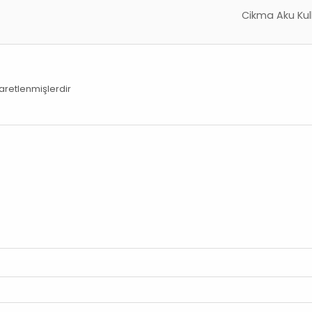
Cikma Aku Kull
şaretlenmişlerdir