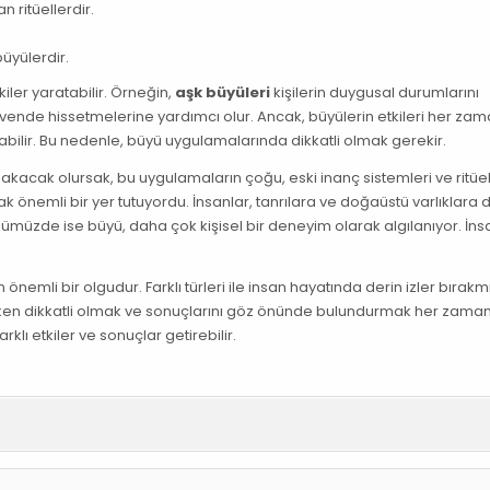
 ritüellerdir.
üyülerdir.
tkiler yaratabilir. Örneğin,
aşk büyüleri
kişilerin duygusal durumlarını
üvende hissetmelerine yardımcı olur. Ancak, büyülerin etkileri her za
bilir. Bu nedenle, büyü uygulamalarında dikkatli olmak gerekir.
akacak olursak, bu uygulamaların çoğu, eski inanç sistemleri ve ritüel
larak önemli bir yer tutuyordu. İnsanlar, tanrılara ve doğaüstü varlıklara
nümüzde ise büyü, daha çok kişisel bir deneyim olarak algılanıyor. İns
emli bir olgudur. Farklı türleri ile insan hayatında derin izler bırakmı
rken dikkatli olmak ve sonuçlarını göz önünde bulundurmak her zama
lı etkiler ve sonuçlar getirebilir.