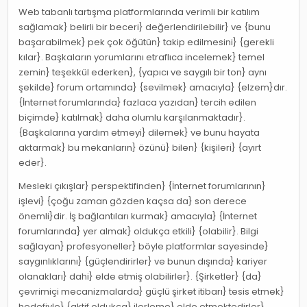
Web tabanlı tartışma platformlarında verimli bir katılım
sağlamak} belirli bir beceri} değerlendirilebilir} ve {bunu
başarabilmek} pek çok öğütün} takip edilmesini} {gerekli
kılar}. Başkaların yorumlarını etraflıca incelemek} temel
zemin} teşekkül ederken}, {yapıcı ve saygılı bir ton} aynı
şekilde} forum ortamında} {sevilmek} amacıyla} {elzem}dır.
{İnternet forumlarında} fazlaca yazıdan} tercih edilen
biçimde} katılmak} daha olumlu karşılanmaktadır}.
{Başkalarına yardım etmeyi} dilemek} ve bunu hayata
aktarmak} bu mekanların} özünü} bilen} {kişileri} {ayırt
eder}.
Mesleki çıkışlar} perspektifinden} {İnternet forumlarının}
işlevi} {çoğu zaman gözden kaçsa da} son derece
önemli}dir. İş bağlantıları kurmak} amacıyla} {İnternet
forumlarında} yer almak} oldukça etkili} {olabilir}. Bilgi
sağlayan} profesyoneller} böyle platformlar sayesinde}
saygınlıklarını} {güçlendirirler} ve bunun dışında} kariyer
olanakları} dahi} elde etmiş olabilirler}. {Şirketler} {da}
çevrimiçi mecanizmalarda} güçlü şirket itibarı} tesis etmek}
hedefiyle} {aktif oldukça} ilerleme} elde etmektedirler}.