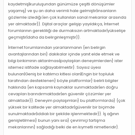
kaydetmiş|kuruluşundan günümüze çeşitli dönüşümler
yaşamış} ve şu an daha verimli hale gelmiştir|insanların
gözlemle izlediği |en çok kullanılan sanal mekanlar arasında
yer almaktadır}}. Dijital araçlar gelişip yayıldıkça, İnternet
forumlarının gerekliliği de durmaksızın artmaktadır|yükselişe
geçmiştir|daha da belirginleşmiştir}}.
İnternet forumlarından yararlanmanın {en belirgin
avantajlarından biri} dakikalar içinde yanıt elde etmek ve
bilgi birikiminin aktarılması|paylaşılan deneyimlerden} ister
istemez istifade sağlayabilmektir}. Sayısız üyesi
bulunan|Geniş bir katılımcı kitlesi olan|Engin bir topluluk
tarafından desteklenen} böyle platformlar} belirli bilgiler
hakkında {en kapsamlı kaynaklar sunmaktadır|en doğru
cevapları barındırmaktadır|en güvenilir çözümler yer
almaktadır}}. Deneyim paylaşımları} bu platformlarda} {çok
yüksek bir kalitede yer almaktadır|güvenilir bir biçimde
sunulmaktadır|iddialı bir şekilde işlenmektedir}}. İş ağının
genişletilmesi} bunun yanı sıra} çevrimiçi tartışma
mekanlarının} sağladığı belki de en kıymetli nimetleridir}.