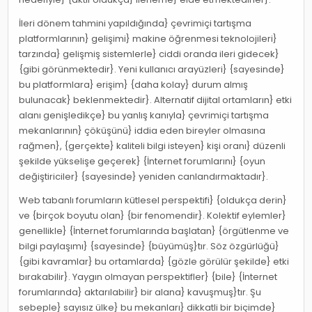
İleri dönem tahmini yapıldığında} çevrimiçi tartışma
platformlarının} gelişimi} makine öğrenmesi teknolojileri}
tarzında} gelişmiş sistemlerle} ciddi oranda ileri gidecek}
{gibi görünmektedir}. Yeni kullanıcı arayüzleri} {sayesinde}
bu platformlara} erişim} {daha kolay} durum almış
bulunacak} beklenmektedir}. Alternatif dijital ortamların} etki
alanı genişledikçe} bu yanlış kanıyla} çevrimiçi tartışma
mekanlarının} çöküşünü} iddia eden bireyler olmasına
rağmen}, {gerçekte} kaliteli bilgi isteyen} kişi oranı} düzenli
şekilde yükselişe geçerek} {İnternet forumlarını} {oyun
değiştiriciler} {sayesinde} yeniden canlandırmaktadır}.
Web tabanlı forumların kütlesel perspektifi} {oldukça derin}
ve {birçok boyutu olan} {bir fenomendir}. Kolektif eylemler}
genellikle} {İnternet forumlarında başlatan} {örgütlenme ve
bilgi paylaşımı} {sayesinde} {büyümüş}tır. Söz özgürlüğü}
{gibi kavramlar} bu ortamlarda} {gözle görülür şekilde} etki
bırakabilir}. Yaygın olmayan perspektifler} {bile} {İnternet
forumlarında} aktarılabilir} bir alana} kavuşmuş}tır. Şu
sebeple} sayısız ülke} bu mekanları} dikkatli bir biçimde}