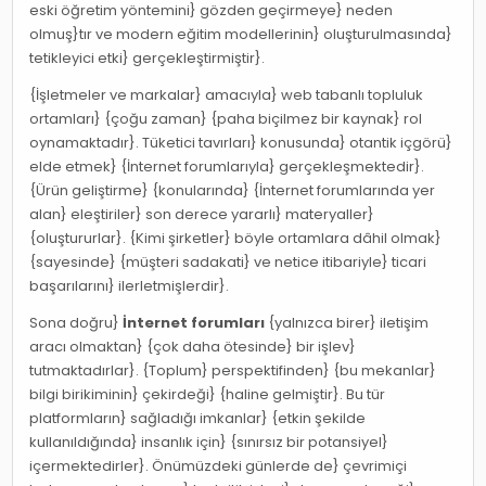
eski öğretim yöntemini} gözden geçirmeye} neden
olmuş}tır ve modern eğitim modellerinin} oluşturulmasında}
tetikleyici etki} gerçekleştirmiştir}.
{İşletmeler ve markalar} amacıyla} web tabanlı topluluk
ortamları} {çoğu zaman} {paha biçilmez bir kaynak} rol
oynamaktadır}. Tüketici tavırları} konusunda} otantik içgörü}
elde etmek} {İnternet forumlarıyla} gerçekleşmektedir}.
{Ürün geliştirme} {konularında} {İnternet forumlarında yer
alan} eleştiriler} son derece yararlı} materyaller}
{oluştururlar}. {Kimi şirketler} böyle ortamlara dâhil olmak}
{sayesinde} {müşteri sadakati} ve netice itibariyle} ticari
başarılarını} ilerletmişlerdir}.
Sona doğru}
İnternet forumları
{yalnızca birer} iletişim
aracı olmaktan} {çok daha ötesinde} bir işlev}
tutmaktadırlar}. {Toplum} perspektifinden} {bu mekanlar}
bilgi birikiminin} çekirdeği} {haline gelmiştir}. Bu tür
platformların} sağladığı imkanlar} {etkin şekilde
kullanıldığında} insanlık için} {sınırsız bir potansiyel}
içermektedirler}. Önümüzdeki günlerde de} çevrimiçi