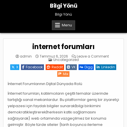
Skip
Bilgi Yönü
to
content
Bilgi Yönü
Menu
internet forumları
on
admin
Temmuz 6, 2026
Leave a Comment
Posted
internet
Uncategorized
in
forumları
X
Facebook
Reddit
VK
Digg
Linkedin
Mix
İnternet Forumlarının Dijital Dünyada Rolü
İnternet forumları, katılımcıların çeşitli temalar üzerinde
tartıştığı sanal mekanlardur. Bu platformlar geniş bir ziyaretçi
yelpazesi için faydalı bilgiler sunarak|bilgi birikimini
demokratikleştirerek|herkesin katkı sağlamasını
sağlayarak} web ortamında vazgeçilmez bir konuma
gelmiştir. Böyle türde siteler {tarih boyunca ilerleme