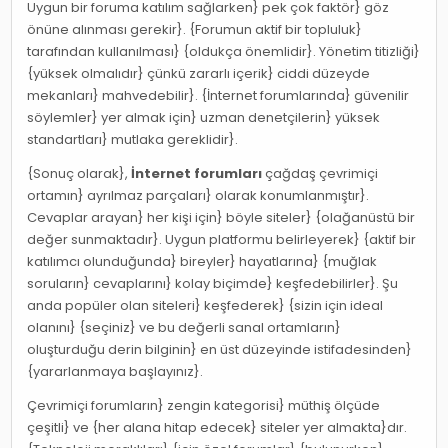
Uygun bir foruma katılım sağlarken} pek çok faktör} göz
önüne alınması gerekir}. {Forumun aktif bir topluluk}
tarafından kullanılması} {oldukça önemlidir}. Yönetim titizliği}
{yüksek olmalıdır} çünkü zararlı içerik} ciddi düzeyde
mekanları} mahvedebilir}. {İnternet forumlarında} güvenilir
söylemler} yer almak için} uzman denetçilerin} yüksek
standartları} mutlaka gereklidir}.
{Sonuç olarak},
İnternet forumları
çağdaş çevrimiçi
ortamın} ayrılmaz parçaları} olarak konumlanmıştır}.
Cevaplar arayan} her kişi için} böyle siteler} {olağanüstü bir
değer sunmaktadır}. Uygun platformu belirleyerek} {aktif bir
katılımcı olunduğunda} bireyler} hayatlarına} {muğlak
soruların} cevaplarını} kolay biçimde} keşfedebilirler}. Şu
anda popüler olan siteleri} keşfederek} {sizin için ideal
olanını} {seçiniz} ve bu değerli sanal ortamların}
oluşturduğu derin bilginin} en üst düzeyinde istifadesinden}
{yararlanmaya başlayınız}.
Çevrimiçi forumların} zengin kategorisi} müthiş ölçüde
çeşitli} ve {her alana hitap edecek} siteler yer almakta}dır.