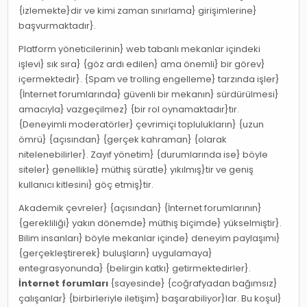
{izlemekte}dir ve kimi zaman sınırlama} girişimlerine}
başvurmaktadır}.
Platform yöneticilerinin} web tabanlı mekanlar içindeki
işlevi} sık sıra} {göz ardı edilen} ama önemli} bir görev}
içermektedir}. {Spam ve trolling engelleme} tarzında işler}
{İnternet forumlarında} güvenli bir mekanın} sürdürülmesi}
amacıyla} vazgeçilmez} {bir rol oynamaktadır}tır.
{Deneyimli moderatörler} çevrimiçi toplulukların} {uzun
ömrü} {açısından} {gerçek kahraman} {olarak
nitelenebilirler}. Zayıf yönetim} {durumlarında ise} böyle
siteler} genellikle} müthiş süratle} yıkılmış}tir ve geniş
kullanıcı kitlesini} göç etmiş}tir.
Akademik çevreler} {açısından} {İnternet forumlarının}
{gerekliliği} yakın dönemde} müthiş biçimde} yükselmiştir}.
Bilim insanları} böyle mekanlar içinde} deneyim paylaşımı}
{gerçekleştirerek} buluşların} uygulamaya}
entegrasyonunda} {belirgin katkı} getirmektedirler}.
İnternet forumları
{sayesinde} {coğrafyadan bağımsız}
çalışanlar} {birbirleriyle iletişim} başarabiliyor}lar. Bu koşul}