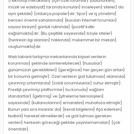
{Teknoloji meraklıları} {için özel forumlar} {bulunurken},
müzik ve edebiyat} tarzında konuları} inceleyen} siteler} da
aynı şekilde} {oldukça popüler}dır. Spor} ve iş yönetimi}
benzeri önemli sahalarında} {kurulan İnternet forumları}
sayısız bireyin} günlük rutininde} {pozitif katkı
sağlamakta}dir. {Bu çeşitlilik sayesinde} böyle siteler}
{herkesin ilgi alanları} hakkında} mükemmel bir mekan}
oluşturmakta}dır.
Web tabanlı tartışma mekanlarında kişisel verilerin
korunması} şeklinde isimlenebilecek} {hususlar}
günümüzün gereklilikleri} {gereğince} her geçen gün artan}
bir konuma gelmiştir}. Özel verilerin gizli tutulması} alanında}
çevrimiçi ortamlarda} {ciddi sorumluluklar} zuhur etmiştir}.
Prestijli çevrimiçi platformlar} bu konuda} sağlam
standartlar} {getirmiş} ve {şifreleme teknolojileri}
sayesinde} {kullanıcılarının} emanetini} muhafaza etmiştir}.
Bunun yanı sıra insanlar da} {kendi bilgilerini} ifşa ederken}
tedbirli} hareket etmelilerdir} ve gizli tutması gereken
verileri} herkesin göreceği şekilde yayınlamamaları} {çok
önemlidir}.