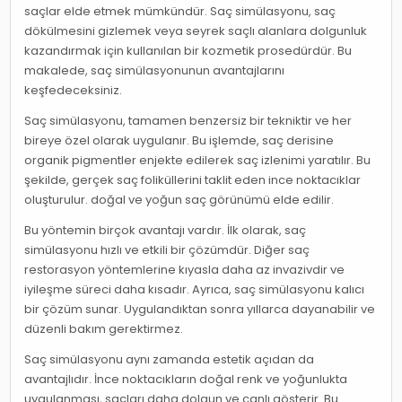
saçlar elde etmek mümkündür. Saç simülasyonu, saç
dökülmesini gizlemek veya seyrek saçlı alanlara dolgunluk
kazandırmak için kullanılan bir kozmetik prosedürdür. Bu
makalede, saç simülasyonunun avantajlarını
keşfedeceksiniz.
Saç simülasyonu, tamamen benzersiz bir tekniktir ve her
bireye özel olarak uygulanır. Bu işlemde, saç derisine
organik pigmentler enjekte edilerek saç izlenimi yaratılır. Bu
şekilde, gerçek saç foliküllerini taklit eden ince noktacıklar
oluşturulur. doğal ve yoğun saç görünümü elde edilir.
Bu yöntemin birçok avantajı vardır. İlk olarak, saç
simülasyonu hızlı ve etkili bir çözümdür. Diğer saç
restorasyon yöntemlerine kıyasla daha az invazivdir ve
iyileşme süreci daha kısadır. Ayrıca, saç simülasyonu kalıcı
bir çözüm sunar. Uygulandıktan sonra yıllarca dayanabilir ve
düzenli bakım gerektirmez.
Saç simülasyonu aynı zamanda estetik açıdan da
avantajlıdır. İnce noktacıkların doğal renk ve yoğunlukta
uygulanması, saçları daha dolgun ve canlı gösterir. Bu