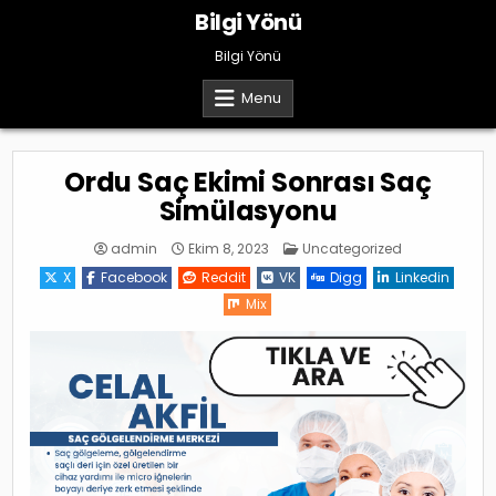
Skip
Bilgi Yönü
to
content
Bilgi Yönü
Menu
Ordu Saç Ekimi Sonrası Saç
Simülasyonu
Posted
admin
Ekim 8, 2023
Uncategorized
in
X
Facebook
Reddit
VK
Digg
Linkedin
Mix