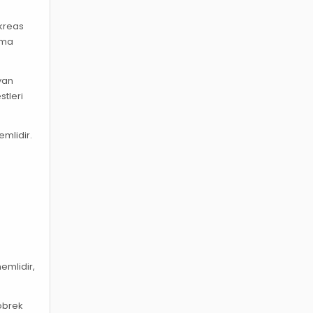
nkreas
apma
yan
stleri
emlidir.
emlidir,
böbrek