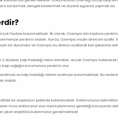
larak kullanılması gerekmektedir. Doktorunuzun önerdiği dozajı takip e
am tarzı sürdürmek, dengeli beslenmek ve düzenli egzersiz yapmak da
rdir?
 birçok faydası bulunmaktadır. İlk olarak, Ozempic kilo kaybına yardımcı
o vermenize yardımcı olabilir. Ayrıca, Ozempic insülin direncini azaltır. İ
leyen bir durumdur ve Ozempic bu direnci azaltarak kan şekerinizi dah
ip 2 diyabet, kalp hastalığı riskini artırabilir, ancak Ozempic kullanarak 
ek kalp sağlığını korumanıza yardımcı olur.
 azalması ve kalp hastalığı riskinin azalması bulunmaktadır. Bu nedenle
 olabilir.
haftalık bir enjeksiyon şeklinde kullanılmalıdır. Doktorunuzun talimatla
madan önce doktorunuz size nasıl kullanmanız gerektiği konusunda deta
an çıkan enjektörü kullanmanız gerekmektedir.