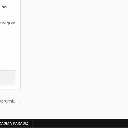
lacı
 bilgi ve
 Sorumlu →
KASMA PARASIZ