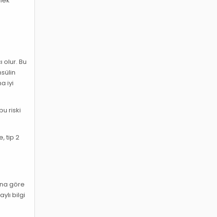
tmek
 olur. Bu
nsülin
a iyi
bu riski
, tip 2
rına göre
ylı bilgi