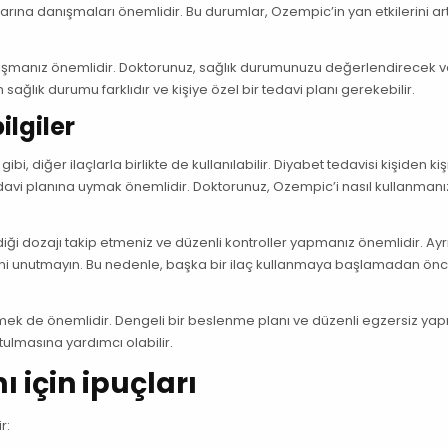
arına danışmaları önemlidir. Bu durumlar, Ozempic’in yan etkilerini artı
anız önemlidir. Doktorunuz, sağlık durumunuzu değerlendirecek v
 sağlık durumu farklıdır ve kişiye özel bir tedavi planı gerekebilir.
ilgiler
, diğer ilaçlarla birlikte de kullanılabilir. Diyabet tedavisi kişiden ki
tedavi planına uymak önemlidir. Doktorunuz, Ozempic’i nasıl kullanmanı
ği dozajı takip etmeniz ve düzenli kontroller yapmanız önemlidir. Ayr
eceğini unutmayın. Bu nedenle, başka bir ilaç kullanmaya başlamadan ön
ürmek de önemlidir. Dengeli bir beslenme planı ve düzenli egzersiz ya
utulmasına yardımcı olabilir.
ı için ipuçları
r: